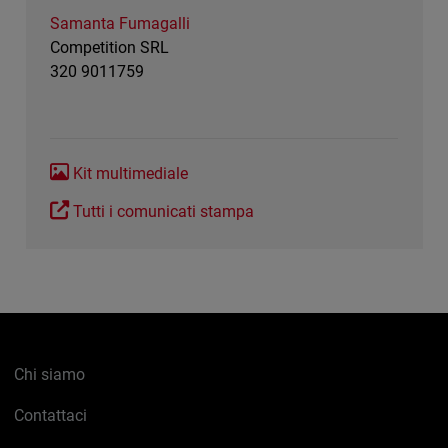
Samanta Fumagalli
Competition SRL
320 9011759
Kit multimediale
Tutti i comunicati stampa
Chi siamo
Contattaci