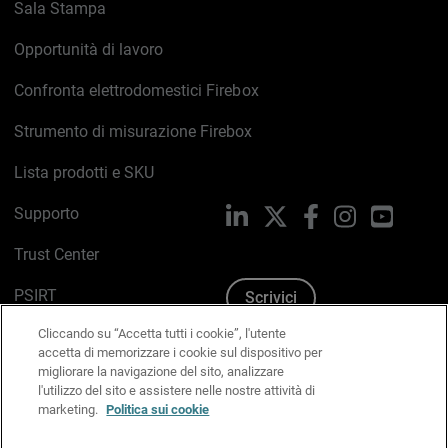
Sala Stampa
Opportunità di lavoro
Confronta elettrodomestici Firebox
Strumento di misurazione Firebox
Lista prodotti e SKU
Supporto
LinkedIn
X
Facebook
Instagram
YouTub
Trust Center
PSIRT
Scrivici
Cliccando su “Accetta tutti i cookie”, l'utente
Politica sui cookie
accetta di memorizzare i cookie sul dispositivo per
migliorare la navigazione del sito, analizzare
Informativa sulla privacy
l'utilizzo del sito e assistere nelle nostre attività di
marketing.
Politica sui cookie
Kit Media & Brand