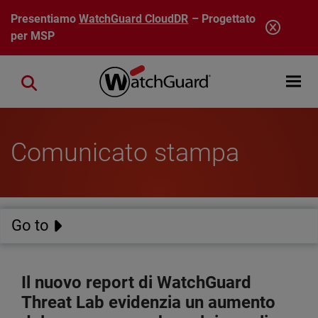
Salta al contenuto principale
Presentiamo
WatchGuard CloudDR
– Progettato
per MSP
Open mobi
Close search
Comunicato stampa
Go to
Il nuovo report di WatchGuard
Threat Lab evidenzia un aumento