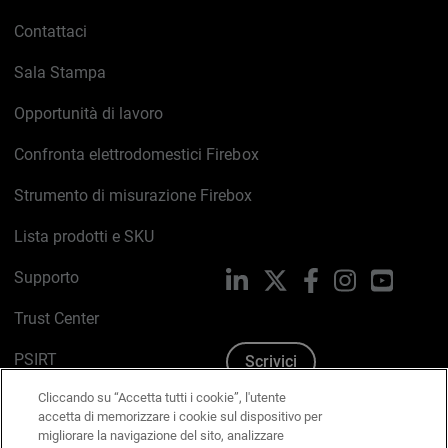
Contattaci
Sala Stampa
Opportunità di lavoro
Confronta elettrodomestici Firebox
Strumento di misurazione Firebox
Lista prodotti e SKU
Supporto
LinkedIn
X
Facebook
Instagram
YouTub
Trust Center
PSIRT
Scrivici
Cliccando su “Accetta tutti i cookie”, l'utente
Politica sui cookie
accetta di memorizzare i cookie sul dispositivo per
migliorare la navigazione del sito, analizzare
Informativa sulla privacy