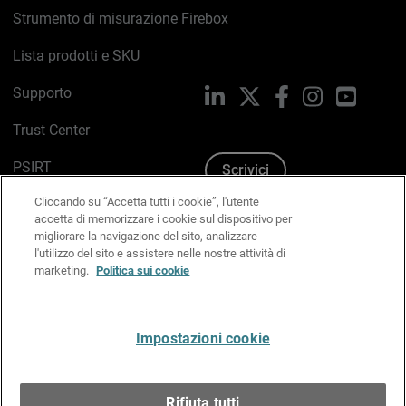
Strumento di misurazione Firebox
Lista prodotti e SKU
Supporto
LinkedIn
X
Facebook
Instagram
YouTub
Trust Center
PSIRT
Scrivici
Cliccando su “Accetta tutti i cookie”, l'utente
Politica sui cookie
accetta di memorizzare i cookie sul dispositivo per
migliorare la navigazione del sito, analizzare
Informativa sulla privacy
l'utilizzo del sito e assistere nelle nostre attività di
marketing.
Politica sui cookie
Kit Media & Brand
Gestisci le preferenze e-mail
Impostazioni cookie
Italiano
Rifiuta tutti