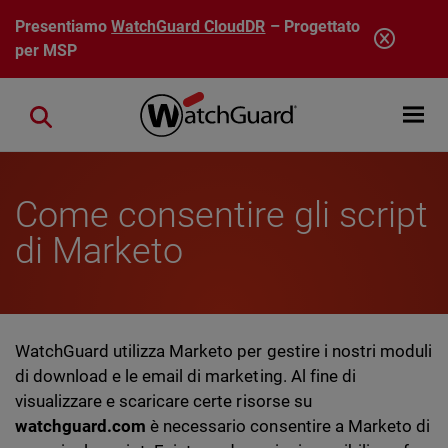
Salta al contenuto principale
Presentiamo
WatchGuard CloudDR
– Progettato
per MSP
Open mobi
Close search
Come consentire gli script
di Marketo
WatchGuard utilizza Marketo per gestire i nostri moduli
di download e le email di marketing. Al fine di
visualizzare e scaricare certe risorse su
watchguard.com
è necessario consentire a Marketo di