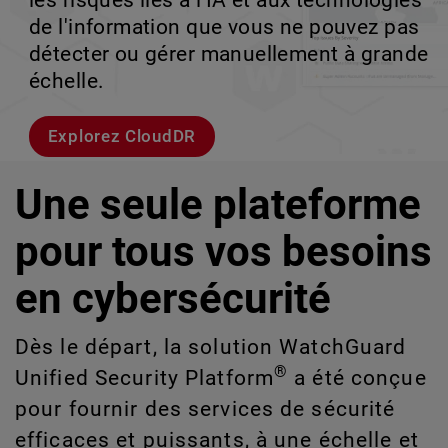
les risques liés à l'IA et aux technologies
le volume en coulisses afin que votre
d'entreprise à haut débit.
croissance évolutive.
de l'information que vous ne pouvez pas
équipe puisse évoluer sans interruption.
détecter ou gérer manuellement à grande
Explorer les modèles
Découvrez WatchGuard EDR
échelle.
Voici Rai
Explorez CloudDR
Une seule plateforme
pour tous vos besoins
en cybersécurité
Dès le départ, la solution WatchGuard
®
Unified Security Platform
a été conçue
pour fournir des services de sécurité
efficaces et puissants, à une échelle et