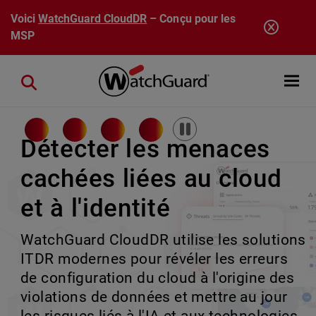
Aller au contenu principal
Voici
WatchGuard CloudDR
– Conçu pour les
MSP
Open mobi
Close search
Pause
Détecter les menaces
cachées liées au cloud
Rai ne dort jamais.
Plus de puissance.
La sécurité des
et à l'identité
Gardez une longueur
Même simplicité.
terminaux réinventée
WatchGuard CloudDR utilise les solutions
d'avance.
Développez-vous sur de grandes
Détection et réponse aux incidents sur
ITDR modernes pour révéler les erreurs
transactions sans complexité. Les
les terminaux (EDR) basées sur l'IA à tous
de configuration du cloud à l'origine des
Rai assure la continuité des opérations
montées en rack Firebox étendent votre
les niveaux, offrant une meilleure
violations de données et mettre au jour
de sécurité pour chaque client, en gérant
plateforme aux environnements
protection, une gestion simplifiée et une