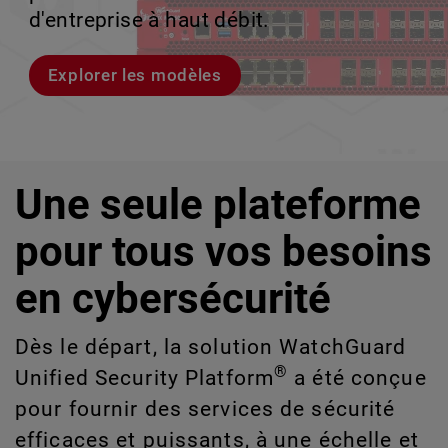
les risques liés à l'IA et aux technologies
le volume en coulisses afin que votre
d'entreprise à haut débit.
croissance évolutive.
de l'information que vous ne pouvez pas
équipe puisse évoluer sans interruption.
détecter ou gérer manuellement à grande
Explorer les modèles
Découvrez WatchGuard EDR
échelle.
Voici Rai
Explorez CloudDR
Une seule plateforme
pour tous vos besoins
en cybersécurité
Dès le départ, la solution WatchGuard
®
Unified Security Platform
a été conçue
pour fournir des services de sécurité
efficaces et puissants, à une échelle et