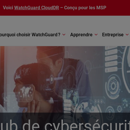
Voici
WatchGuard CloudDR
– Conçu pour les MSP
ourquoi choisir WatchGuard ?
Apprendre
Entreprise
ub de cybersécuri