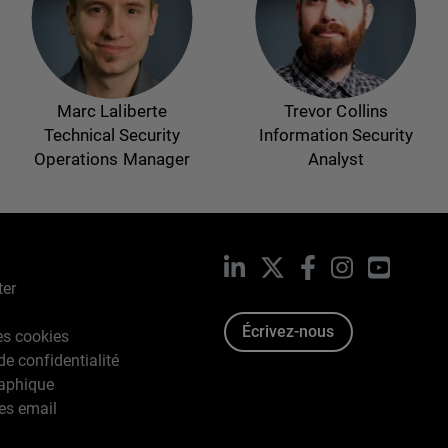
Marc Laliberte
Trevor Collins
Technical Security
Information Security
Operations Manager
Analyst
LinkedIn
X
Facebook
Instagram
YouTub
ter
Écrivez-nous
es cookies
de confidentialité
raphique
es email