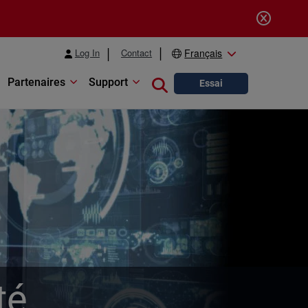
Log In
Contact
Français
Partenaires
Support
Close search
Essai
té