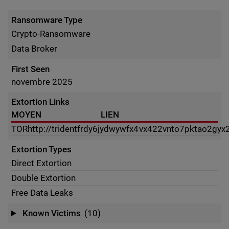
Ransomware Type
Crypto-Ransomware
Data Broker
First Seen
novembre 2025
Extortion Links
MOYEN
LIEN
TOR
http://tridentfrdy6jydwywfx4vx422vnto7pktao2gy
Extortion Types
Direct Extortion
Double Extortion
Free Data Leaks
Known Victims
(10)