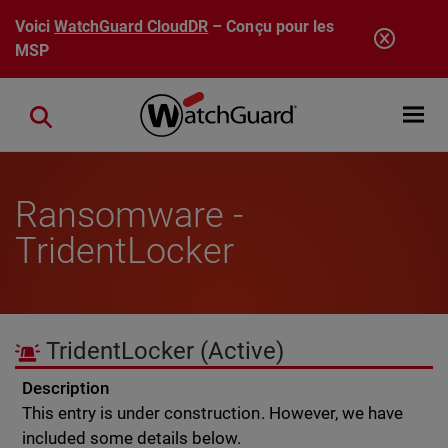
Aller au contenu principal
Voici
WatchGuard CloudDR
– Conçu pour les
MSP
Open mobi
Close search
Ransomware -
TridentLocker
TridentLocker
(Active)
Description
This entry is under construction. However, we have
included some details below.