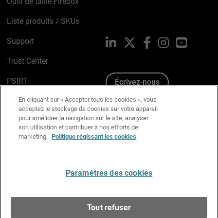
Outil de taille Firebox
Liste produits / SKUs
Support
LinkedIn
X
Facebook
Instagram
YouTube
Trust Center
PSIRT
Écrivez-nous
En cliquant sur « Accepter tous les cookies », vous
Avis sur les cookies
acceptez le stockage de cookies sur votre appareil
pour améliorer la navigation sur le site, analyser
Politique de confidentialité
son utilisation et contribuer à nos efforts de
marketing.
Politique régissant les cookies
Charte Graphique
Préférences email
Paramètres des cookies
Français
Tout refuser