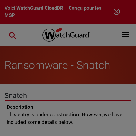
Aller au contenu principal
Voici
WatchGuard CloudDR
– Conçu pour les
MSP
Open mobi
Close search
Ransomware - Snatch
Snatch
Description
This entry is under construction. However, we have
included some details below.