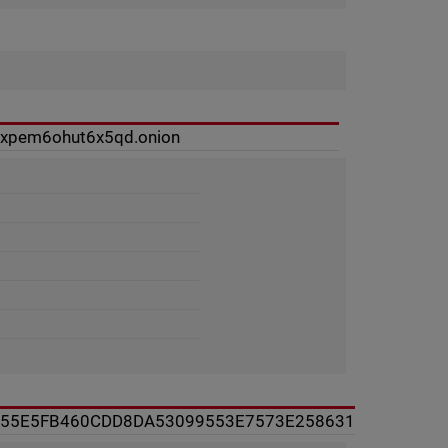
rxpem6ohut6x5qd.onion
A55E5FB460CDD8DA53099553E7573E258631