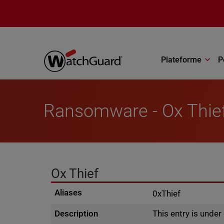
Aller au contenu principal
Plateforme
P
Ransomware - Ox Thie
Ox Thief
Aliases
0xThief
Description
This entry is unde