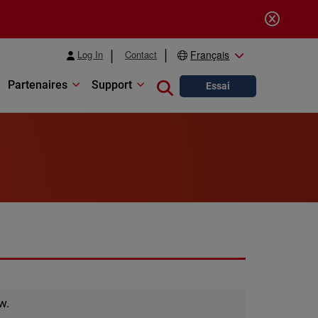
Log In
Contact
Français
Partenaires
Support
Close search
Essai
w.