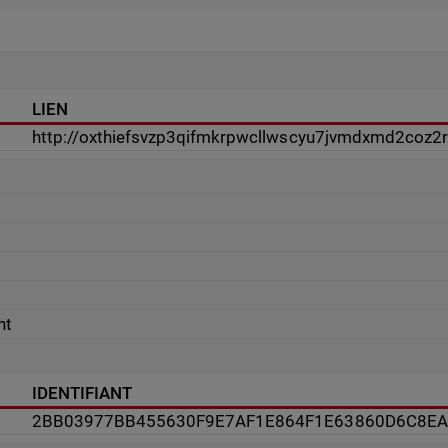
LIEN
http://oxthiefsvzp3qifmkrpwcllwscyu7jvmdxmd2coz2
nt
IDENTIFIANT
2BB03977BB455630F9E7AF1E864F1E63860D6C8E