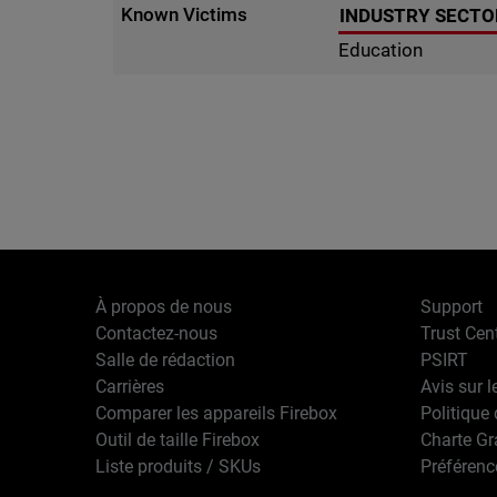
Known Victims
INDUSTRY SECTO
Education
À propos de nous
Support
Contactez-nous
Trust Cen
Salle de rédaction
PSIRT
Carrières
Avis sur l
Comparer les appareils Firebox
Politique 
Outil de taille Firebox
Charte G
Liste produits / SKUs
Préférenc