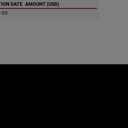
ION DATE
AMOUNT (USD)
3-03
e