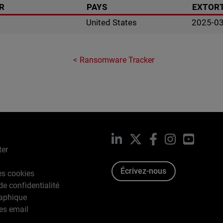
R
PAYS
EXTORT
United States
2025-0
Ransomware Tracker
LinkedIn
X
Facebook
Instagram
YouTub
ter
Écrivez-nous
es cookies
de confidentialité
raphique
es email