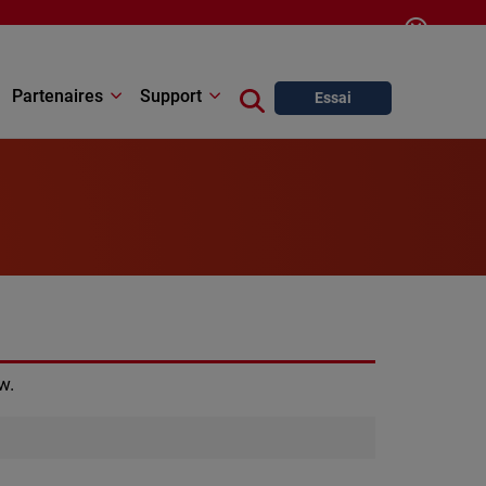
Log In
Contact
Français
Partenaires
Support
Close search
Essai
w.