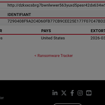
http://dzkxxcsbrg7bwnlwwer563yuxd5pesr42dx634w
IDENTIFIANT
7290408F9A2C4D60FB77CB9CEE25E177F07C47BD
R
PAYS
EXTORT
es
United States
2026-0
Ransomware Tracker
LinkedIn
X
Facebook
Instagram
YouTub
ter