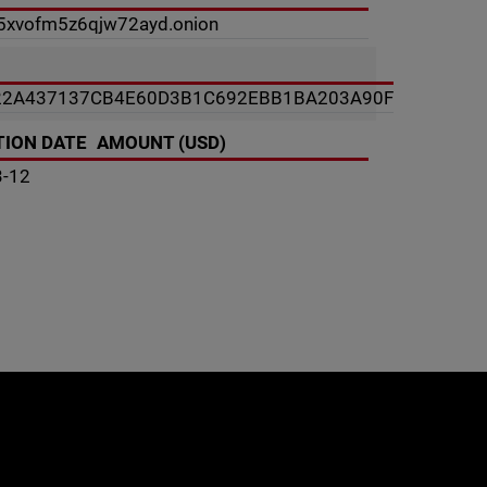
5xvofm5z6qjw72ayd.onion
22A437137CB4E60D3B1C692EBB1BA203A90F
ION DATE
AMOUNT (USD)
3-12
e