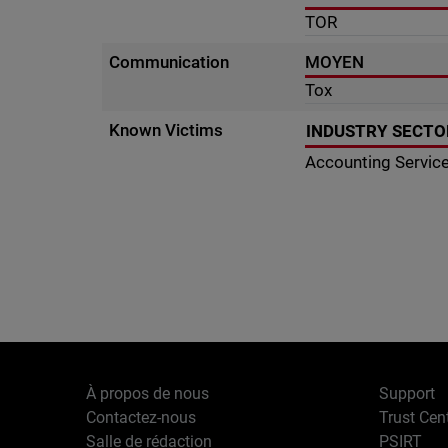
TOR
Communication
MOYEN
Tox
Known Victims
INDUSTRY SECTO
Accounting Servic
À propos de nous
Support
Contactez-nous
Trust Cen
Salle de rédaction
PSIRT