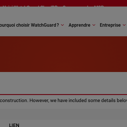
Voici
WatchGuard CloudDR
– Conçu pour les MSP
ourquoi choisir WatchGuard ?
Apprendre
Entreprise
r construction. However, we have included some details belo
LIEN