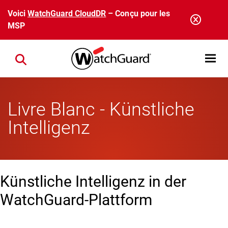
Aller au contenu principal
Voici
WatchGuard CloudDR
– Conçu pour les
MSP
Open mobi
Close search
Livre Blanc - Künstliche
Intelligenz
Künstliche Intelligenz in der
WatchGuard-Plattform