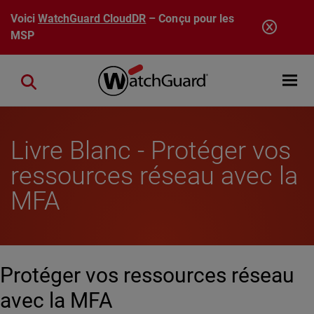
Aller au contenu principal
Voici
WatchGuard CloudDR
– Conçu pour les
MSP
Open mobi
Close search
Livre Blanc - Protéger vos
ressources réseau avec la
MFA
Protéger vos ressources réseau
avec la MFA