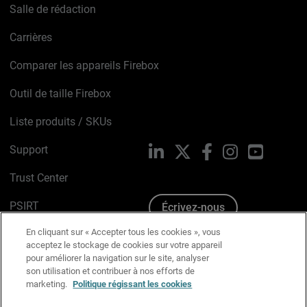
Salle de rédaction
Carrières
Comparer les appareils Firebox
Outil de taille Firebox
Liste produits / SKUs
Support
LinkedIn
X
Facebook
Instagram
YouTube
Trust Center
PSIRT
Écrivez-nous
En cliquant sur « Accepter tous les cookies », vous
Avis sur les cookies
acceptez le stockage de cookies sur votre appareil
pour améliorer la navigation sur le site, analyser
Politique de confidentialité
son utilisation et contribuer à nos efforts de
marketing.
Politique régissant les cookies
Charte Graphique