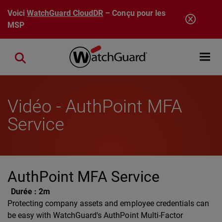
Aller au contenu principal
Voici
WatchGuard CloudDR
– Conçu pour les
MSP
Open mobi
Close search
Vidéo - AuthPoint MFA
Service
AuthPoint MFA Service
Durée :
2m
Protecting company assets and employee credentials can
be easy with WatchGuard's AuthPoint Multi-Factor