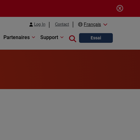
Log In
Contact
Français
Partenaires
Support
Close search
Essai