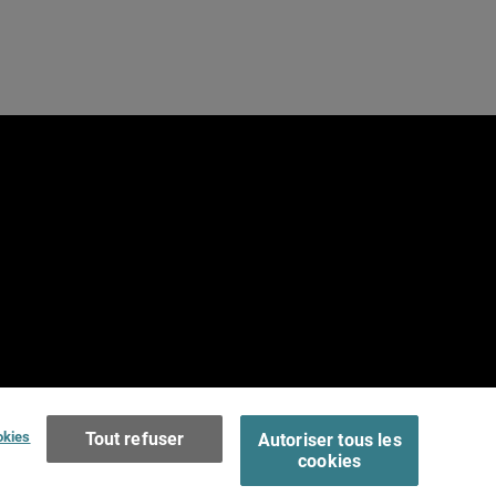
e
Terms of Use >
okies
Tout refuser
Autoriser tous les
cookies