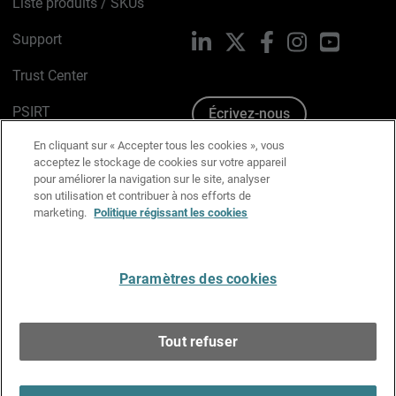
Liste produits / SKUs
Support
LinkedIn
X
Facebook
Instagram
YouTube
Trust Center
PSIRT
Écrivez-nous
En cliquant sur « Accepter tous les cookies », vous
Avis sur les cookies
acceptez le stockage de cookies sur votre appareil
pour améliorer la navigation sur le site, analyser
Politique de confidentialité
son utilisation et contribuer à nos efforts de
marketing.
Politique régissant les cookies
Charte Graphique
Préférences email
Paramètres des cookies
Français
Tout refuser
Copyright © 1996-2026 WatchGuard Technologies, Inc.
Tous droits réservés.
Terms of Use >