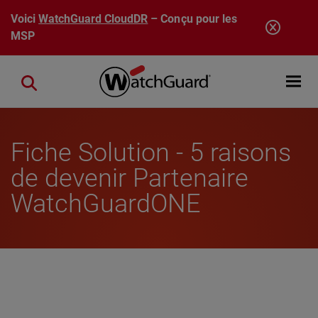
Aller au contenu principal
Voici
WatchGuard CloudDR
– Conçu pour les
MSP
Open mobi
Close search
Fiche Solution - 5 raisons
de devenir Partenaire
WatchGuardONE