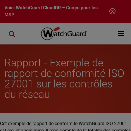
Aller au contenu principal
Voici
WatchGuard CloudDR
– Conçu pour les
MSP
Open mobi
Close search
Rapport - Exemple de
rapport de conformité ISO
27001 sur les contrôles
du réseau
Cet exemple de rapport de conformité WatchGuard ISO-27001
est réel et anonymisé. Il rend compte de la totalité des contrôles