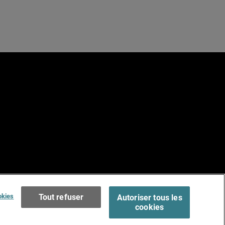
e
Terms of Use >
okies
Tout refuser
Autoriser tous les
cookies