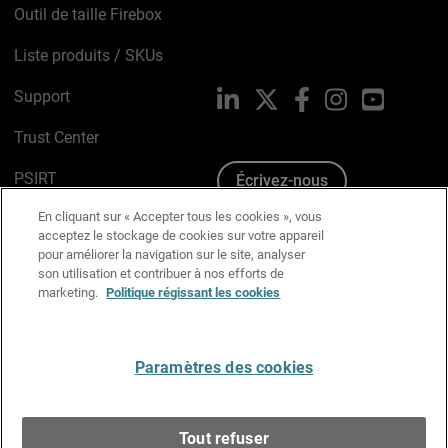
Outil de taille Firebox
Liste produits / SKUs
Support
LinkedIn
X
Facebook
Instagram
YouTube
Trust Center
PSIRT
Écrivez-nous
En cliquant sur « Accepter tous les cookies », vous
Avis sur les cookies
acceptez le stockage de cookies sur votre appareil
pour améliorer la navigation sur le site, analyser
Politique de confidentialité
son utilisation et contribuer à nos efforts de
marketing.
Politique régissant les cookies
Charte Graphique
Préférences email
Paramètres des cookies
Français
Tout refuser