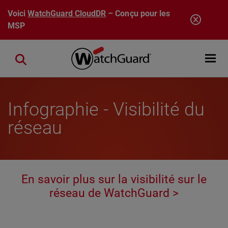
Aller au contenu principal
Voici
WatchGuard CloudDR
– Conçu pour les
MSP
Open mobi
Close search
Infographie - Visibilité du
réseau
En savoir plus sur la visibilité sur le
réseau de WatchGuard >