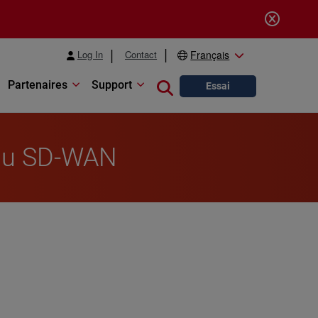
Log In
Contact
Français
Partenaires
Support
Close search
Essai
s au SD-WAN