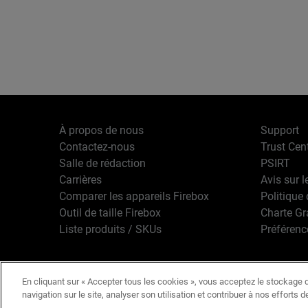
À propos de nous
Support
Contactez-nous
Trust Cen
Salle de rédaction
PSIRT
Carrières
Avis sur l
Comparer les appareils Firebox
Politique 
Outil de taille Firebox
Charte G
Liste produits / SKUs
Préférenc
En cliquant sur « Accepter tous les cookies », vous acceptez le stockage d
Français
Copyright © 1
navigation sur le site, analyser son utilisation et contribuer à nos efforts 