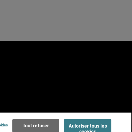
e
Terms of Use >
okies
Tout refuser
Autoriser tous les
cookies