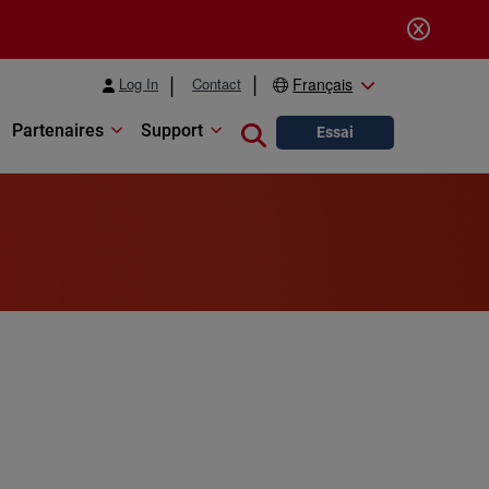
Log In
Contact
Français
Partenaires
Support
Close search
Essai