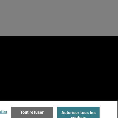
e
Terms of Use >
okies
Tout refuser
Autoriser tous les
cookies