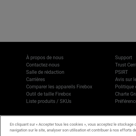
À propos de nous
Support
Contactez-nous
Trust Cen
Salle de rédaction
PSIRT
Carrières
Avis sur l
Comparer les appareils Firebox
Politique 
Outil de taille Firebox
Charte G
Liste produits / SKUs
Préférenc
En cliquant sur « Accepter tous les cookies », vous acceptez le stockage d
Français
Copyright © 1
navigation sur le site, analyser son utilisation et contribuer à nos efforts 