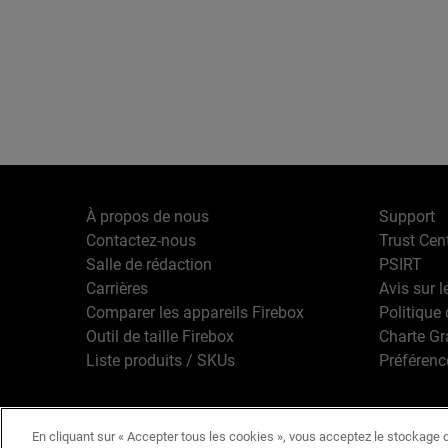
À propos de nous
Support
Contactez-nous
Trust Cen
Salle de rédaction
PSIRT
Carrières
Avis sur l
Comparer les appareils Firebox
Politique 
Outil de taille Firebox
Charte G
Liste produits / SKUs
Préférenc
En cliquant sur « Accepter tous les cookies », vous acceptez le stockage d
Français