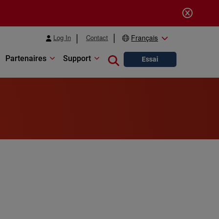
Log In
Contact
Français
Partenaires
Support
Close search
Essai