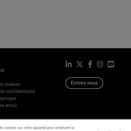
LinkedIn
X
Facebook
Instagram
YouTub
ter
Écrivez-nous
es cookies
de confidentialité
raphique
es email
e cookies sur votre appareil pour améliorer la