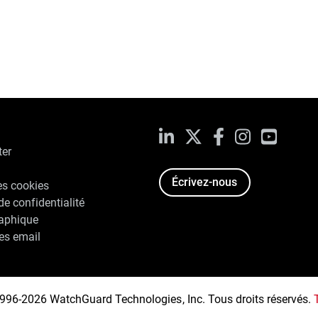
LinkedIn
X
Facebook
Instagram
YouTub
ter
Écrivez-nous
es cookies
de confidentialité
raphique
es email
996-2026 WatchGuard Technologies, Inc. Tous droits réservés.