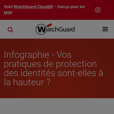
Aller au contenu principal
Voici
WatchGuard CloudDR
– Conçu pour les
MSP
Open mobi
Close search
Infographie - Vos
pratiques de protection
des identités sont-elles à
la hauteur ?