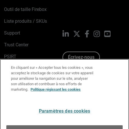
Outil de taille Firebox
Liste produits / SKUs
Support
LinkedIn
X
Facebook
Instagram
YouTube
Trust Center
PSIRT
Écrivez-nous
En cliquant sur « Accepter tous les cookies », vous
Avis sur les cookies
acceptez le stockage de cookies sur votre appareil
pour améliorer la navigation sur le site, analyser
Politique de confidentialité
son utilisation et contribuer à nos efforts de
marketing.
Politique régissant les cookies
Charte Graphique
Préférences email
Paramètres des cookies