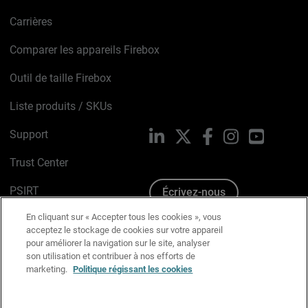
Carrières
Comparer les appareils Firebox
Outil de taille Firebox
Liste produits / SKUs
Support
LinkedIn
X
Facebook
Instagram
YouTube
Trust Center
PSIRT
Écrivez-nous
En cliquant sur « Accepter tous les cookies », vous
Avis sur les cookies
acceptez le stockage de cookies sur votre appareil
pour améliorer la navigation sur le site, analyser
Politique de confidentialité
son utilisation et contribuer à nos efforts de
marketing.
Politique régissant les cookies
Charte Graphique
Préférences email