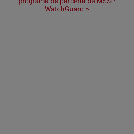
programa de parceria de MSSP
WatchGuard >