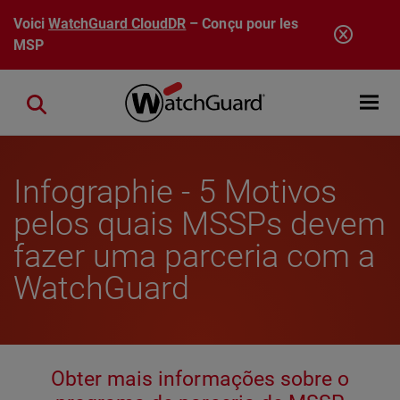
Aller au contenu principal
Voici
WatchGuard CloudDR
– Conçu pour les
MSP
Open mobi
Close search
Infographie - 5 Motivos
pelos quais MSSPs devem
fazer uma parceria com a
WatchGuard
Obter mais informações sobre o