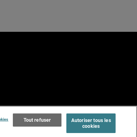
e
Terms of Use >
okies
Tout refuser
Autoriser tous les
cookies