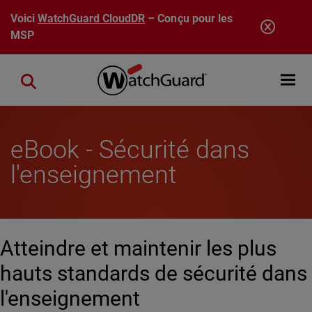
Aller au contenu principal
Voici
WatchGuard CloudDR
– Conçu pour les
MSP
Open mobi
Close search
eBook - Sécurité dans
l'enseignement
Atteindre et maintenir les plus
hauts standards de sécurité dans
l'enseignement