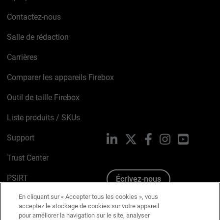
Contactez-nous
Salle de rédaction
Carrières
Comparer les appareils Firebox
Outil de taille Firebox
Liste produits / SKUs
Support
LinkedIn
X
Facebook
Instagram
YouTube
Trust Center
PSIRT
Écrivez-nous
En cliquant sur « Accepter tous les cookies », vous
Avis sur les cookies
acceptez le stockage de cookies sur votre appareil
pour améliorer la navigation sur le site, analyser
Politique de confidentialité