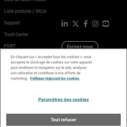
Liste produits / SKUs
Support
LinkedIn
X
Facebook
Instagram
YouTube
Trust Center
PSIRT
Écrivez-nous
En cliquant sur « Accepter tous les cookies », vous
Avis sur les cookies
acceptez le stockage de cookies sur votre appareil
pour améliorer la navigation sur le site, analyser
Politique de confidentialité
son utilisation et contribuer à nos efforts de
marketing.
Politique régissant les cookies
Charte Graphique
Préférences email
Paramètres des cookies
Français
Tout refuser