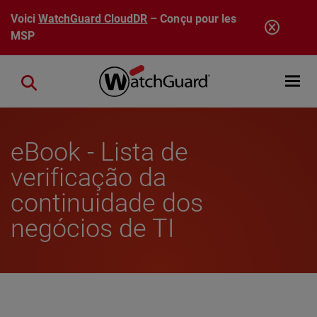
Aller au contenu principal
Voici
WatchGuard CloudDR
– Conçu pour les
MSP
Open mobi
Close search
eBook - Lista de
verificação da
continuidade dos
negócios de TI