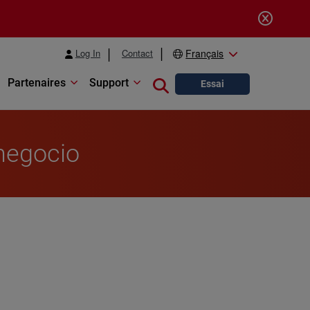
Log In
Contact
Français
Partenaires
Support
Close search
Essai
negocio