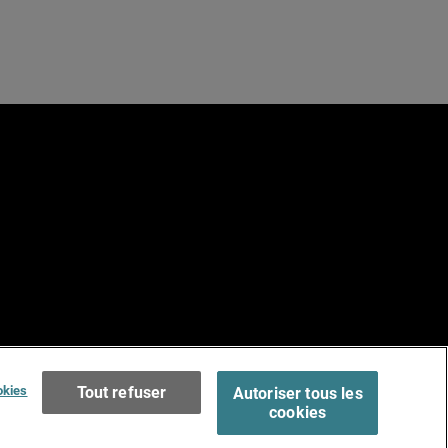
e
Terms of Use >
okies
Tout refuser
Autoriser tous les
cookies