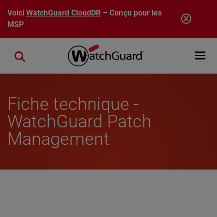
Aller au contenu principal
Voici
WatchGuard CloudDR
– Conçu pour les
MSP
Open mobi
Close search
Fiche technique -
WatchGuard Patch
Management