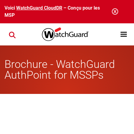
Aller au contenu principal
Voici
WatchGuard CloudDR
– Conçu pour les
MSP
Open mobi
Close search
Brochure - WatchGuard
AuthPoint for MSSPs