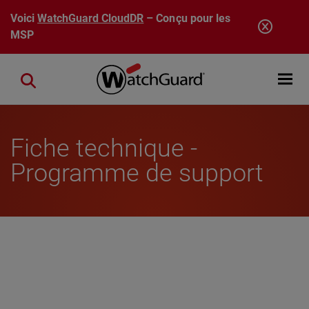
Aller au contenu principal
Voici
WatchGuard CloudDR
– Conçu pour les
MSP
Open mobi
Close search
Fiche technique -
Programme de support