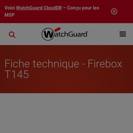
Aller au contenu principal
Voici
WatchGuard CloudDR
– Conçu pour les
MSP
Open mobi
Close search
Fiche technique - Firebox
T145