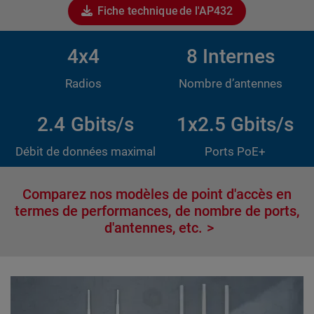
Fiche technique de l'AP432
4x4
8 Internes
Radios
Nombre d’antennes
2.4 Gbits/s
1x2.5 Gbits/s
Débit de données maximal
Ports PoE+
Comparez nos modèles de point d'accès en
termes de performances, de nombre de ports,
d'antennes, etc.