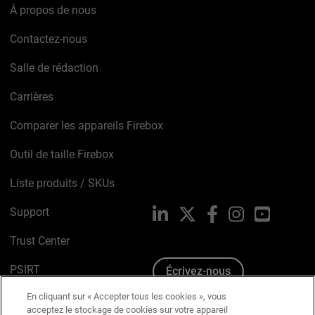
À propos de nous
Contactez-nous
Salle de rédaction
Carrières
Comparer les appareils Firebox
Outil de taille Firebox
Liste produits / SKUs
Support
LinkedIn
X
Facebook
Instagram
YouTube
Trust Center
PSIRT
Écrivez-nous
En cliquant sur « Accepter tous les cookies », vous
Avis sur les cookies
acceptez le stockage de cookies sur votre appareil