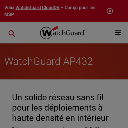
Aller au contenu principal
Voici
WatchGuard CloudDR
– Conçu pour les
MSP
Open mobi
Close search
WatchGuard AP432
Un solide réseau sans fil
pour les déploiements à
haute densité en intérieur