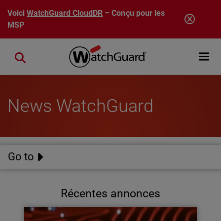
Aller au contenu principal
Voici
WatchGuard CloudDR
– Conçu pour les
MSP
Open mobi
Close search
News WatchGuard
Go to
Récentes annonces