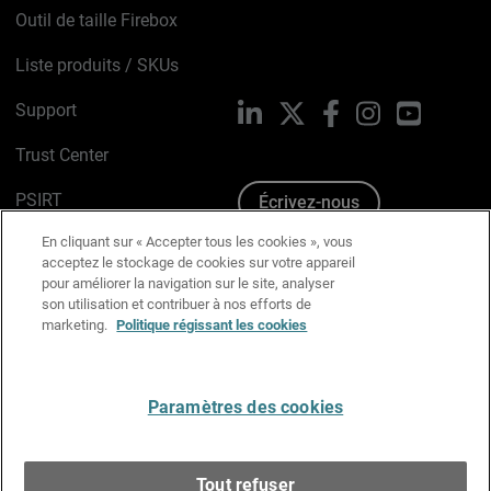
Outil de taille Firebox
Liste produits / SKUs
Support
LinkedIn
X
Facebook
Instagram
YouTube
Trust Center
PSIRT
Écrivez-nous
En cliquant sur « Accepter tous les cookies », vous
Avis sur les cookies
acceptez le stockage de cookies sur votre appareil
pour améliorer la navigation sur le site, analyser
Politique de confidentialité
son utilisation et contribuer à nos efforts de
marketing.
Politique régissant les cookies
Charte Graphique
Préférences email
Paramètres des cookies
Français
Tout refuser