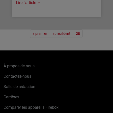
Lire l'article
Pagination
« premier
‹ précédent
28
À propos de nous
Contactez-nous
Salle de rédaction
Carrières
Comparer les appareils Firebox