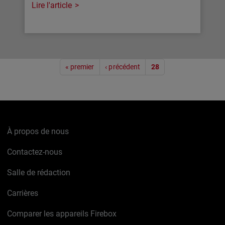
Lire l'article
Pagination
« premier
‹ précédent
28
À propos de nous
Contactez-nous
Salle de rédaction
Carrières
Comparer les appareils Firebox