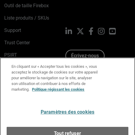
Outil de taille Firebox
Liste produits / SKUs
Support
LinkedIn
X
Facebook
Instagram
YouTube
Trust Center
PSIRT
Écrivez-nous
En cliquant sur « Accepter tous les cookies », vous
Avis sur les cookies
acceptez le stockage de cookies sur votre appareil
pour améliorer la navigation sur le site, analyser
Politique de confidentialité
son utilisation et contribuer à nos efforts de
marketing.
Politique régissant les cookies
Charte Graphique
Préférences email
Paramètres des cookies
Français
Tout refuser