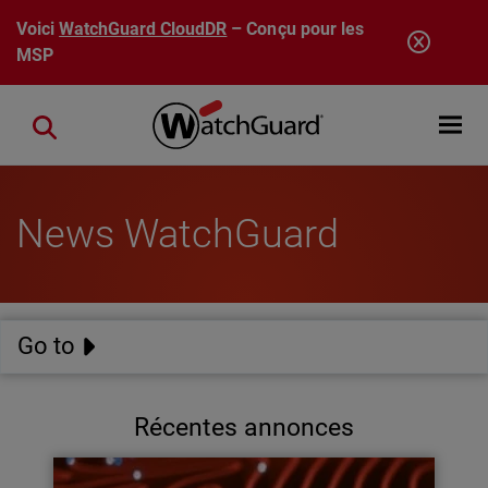
Aller au contenu principal
Voici
WatchGuard CloudDR
– Conçu pour les
MSP
Open mobi
Close search
News WatchGuard
Go to
Récentes annonces