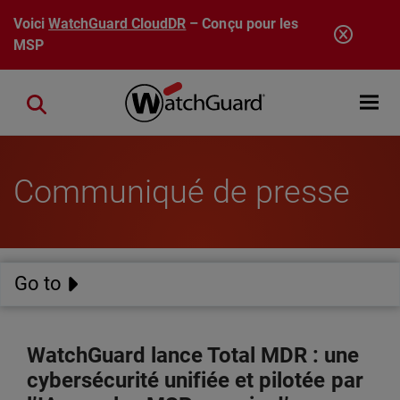
Aller au contenu principal
Voici
WatchGuard CloudDR
– Conçu pour les
MSP
Open mobi
Close search
Communiqué de presse
Go to
WatchGuard lance Total MDR : une
cybersécurité unifiée et pilotée par