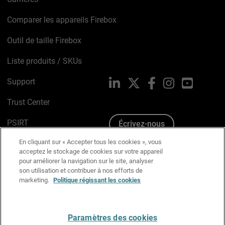
Comparer les appareils Firebox
Outil de taille Firebox
Liste produits / SKUs
Support
LinkedIn
X
Facebook
Instagram
YouTube
Trust Center
PSIRT
Écrivez-nous
En cliquant sur « Accepter tous les cookies », vous
Avis sur les cookies
acceptez le stockage de cookies sur votre appareil
pour améliorer la navigation sur le site, analyser
Politique de confidentialité
son utilisation et contribuer à nos efforts de
marketing.
Politique régissant les cookies
Charte Graphique
Préférences email
Paramètres des cookies