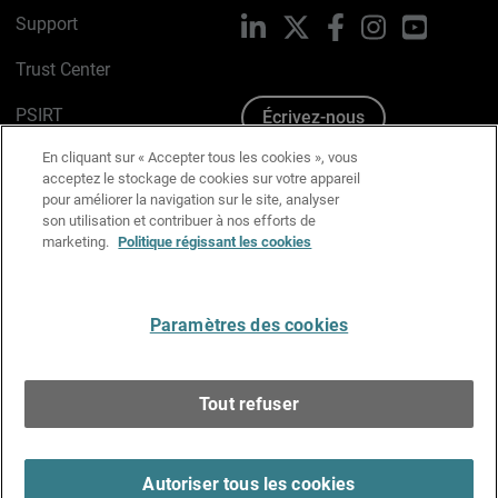
Support
LinkedIn
X
Facebook
Instagram
YouTube
Trust Center
PSIRT
Écrivez-nous
En cliquant sur « Accepter tous les cookies », vous
Avis sur les cookies
acceptez le stockage de cookies sur votre appareil
pour améliorer la navigation sur le site, analyser
Politique de confidentialité
son utilisation et contribuer à nos efforts de
marketing.
Politique régissant les cookies
Charte Graphique
Préférences email
Paramètres des cookies
Français
Tout refuser
Copyright © 1996-2026 WatchGuard Technologies, Inc.
Tous droits réservés.
Terms of Use >
Autoriser tous les cookies