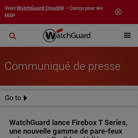
Aller au contenu principal
Voici
WatchGuard CloudDR
– Conçu pour les
MSP
Open mobi
Close search
Communiqué de presse
Go to
WatchGuard lance Firebox T Series,
une nouvelle gamme de pare-feux