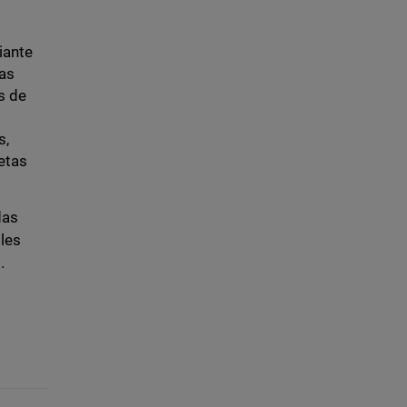
iante
ías
s de
s,
etas
das
bles
.