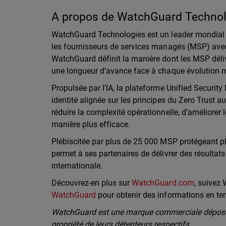
A propos de WatchGuard Technolo
WatchGuard Technologies est un leader mondial 
les fournisseurs de services managés (MSP) avec 
WatchGuard définit la manière dont les MSP déliv
une longueur d’avance face à chaque évolution
Propulsée par l’IA, la plateforme Unified Securit
identité alignée sur les principes du Zero Trust 
réduire la complexité opérationnelle, d’améliorer l
manière plus efficace.
Plébiscitée par plus de 25 000 MSP protégeant p
permet à ses partenaires de délivrer des résultats
internationale.
Découvrez-en plus sur
WatchGuard.com
, suivez
WatchGuard
pour obtenir des informations en te
WatchGuard est une marque commerciale déposée
propriété de leurs détenteurs respectifs.