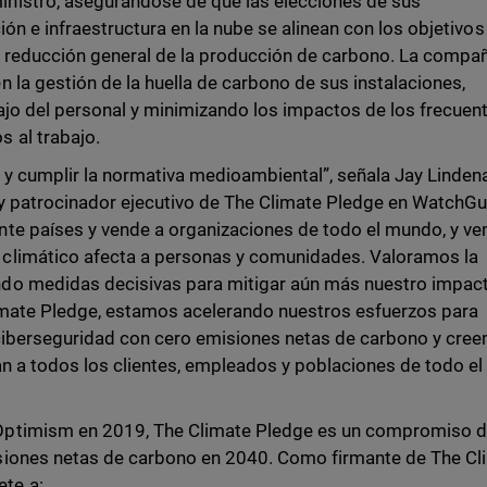
nistro, asegurándose de que las elecciones de sus
ión e infraestructura en la nube se alinean con los objetivos
a reducción general de la producción de carbono. La compa
 la gestión de la huella de carbono de sus instalaciones,
ajo del personal y minimizando los impactos de los frecuen
 al trabajo.
r y cumplir la normativa medioambiental”, señala Jay Linden
y patrocinador ejecutivo de The Climate Pledge en WatchGu
te países y vende a organizaciones de todo el mundo, y v
climático afecta a personas y comunidades. Valoramos la
do medidas decisivas para mitigar aún más nuestro impac
limate Pledge, estamos acelerando nuestros esfuerzos para
ciberseguridad con cero emisiones netas de carbono y cre
n a todos los clientes, empleados y poblaciones de todo el
ptimism en 2019, The Climate Pledge es un compromiso d
siones netas de carbono en 2040. Como firmante de The Cl
ete a: