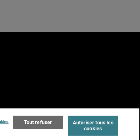
e
Terms of Use >
okies
Tout refuser
Autoriser tous les
cookies