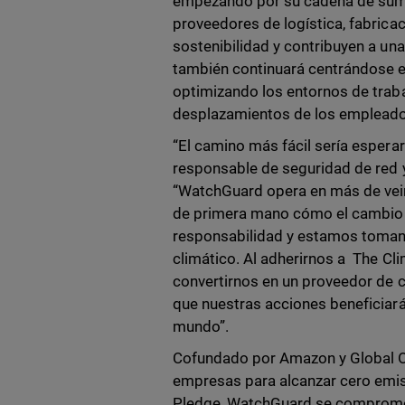
empezando por su cadena de sumi
proveedores de logística, fabricac
sostenibilidad y contribuyen a un
también continuará centrándose en
optimizando los entornos de trab
desplazamientos de los empleados
“El camino más fácil sería espera
responsable de seguridad de red 
“WatchGuard opera en más de vein
de primera mano cómo el cambio 
responsabilidad y estamos toman
climático. Al adherirnos a The C
convertirnos en un proveedor de 
que nuestras acciones beneficiará
mundo”.
Cofundado por Amazon y Global O
empresas para alcanzar cero emi
Pledge, WatchGuard se comprom