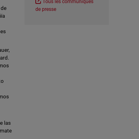
Tous les communiqués
 de
de presse
ñía
tes
auer,
ard.
emos
to
emos
e las
imate