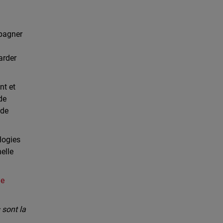
mpagner
arder
nt et
de
 de
logies
elle
de
sont la