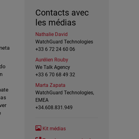
Contacts avec
les médias
Nathalie David
WatchGuard Technologies
aneta
+33 6 72 24 60 06
Aurélien Rouby
ndo
We Talk Agency
un
+33 6 70 68 49 32
Marta Zapata
mate
WatchGuard Technologies,
las
EMEA
ver
+34.608.831.949
e
Kit médias