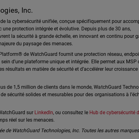
gies, Inc.
de la cybersécurité unifiée, conçue spécifiquement pour acco
une protection intégrée et évolutive. Depuis plus de 30 ans,
rent la sécurité à grande échelle, en innovant en continu pour g
 majeure du paysage des menaces.
y Platform® de WatchGuard fournit une protection réseau, endpoi
au sein d’une plateforme unique et intégrée. Elle permet aux MSP 
es résultats en matière de sécurité et d’accélérer leur croissance
lus de 1,5 million de clients dans le monde, WatchGuard Techno
 de sécurité solides et mesurables pour des organisations à l’éch
 WatchGuard sur
LinkedIn
, ou consultez le
Hub de cybersécurité 
mps réel sur les menaces.
 de WatchGuard Technologies, Inc. Toutes les autres marques 