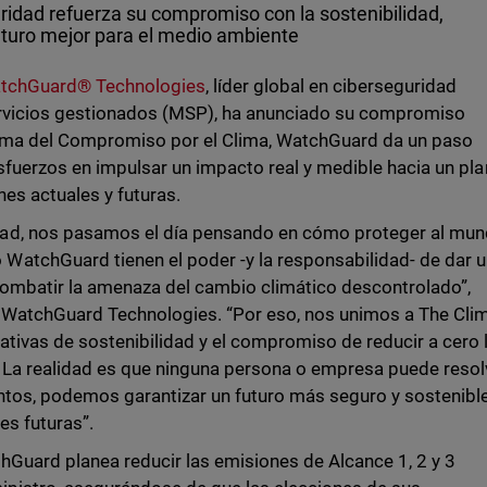
ridad refuerza su compromiso con la sostenibilidad,
futuro mejor para el medio ambiente
tchGuard® Technologies
, líder global en ciberseguridad
ervicios gestionados (MSP), ha anunciado su compromiso
firma del Compromiso por el Clima, WatchGuard da un paso
esfuerzos en impulsar un impacto real y medible hacia un pl
es actuales y futuras.
ad, nos pasamos el día pensando en cómo proteger al mu
atchGuard tienen el poder -y la responsabilidad- de dar 
combatir la amenaza del cambio climático descontrolado”,
 WatchGuard Technologies. “Por eso, nos unimos a The Cli
ativas de sostenibilidad y el compromiso de reducir a cero 
La realidad es que ninguna persona o empresa puede resol
untos, podemos garantizar un futuro más seguro y sostenibl
es futuras”.
Guard planea reducir las emisiones de Alcance 1, 2 y 3