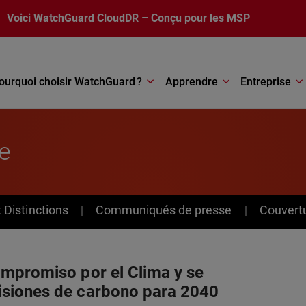
Voici
WatchGuard CloudDR
– Conçu pour les MSP
ourquoi choisir WatchGuard ?
Apprendre
Entreprise
e
Distinctions
Communiqués de presse
Couvert
mpromiso por el Clima y se
siones de carbono para 2040