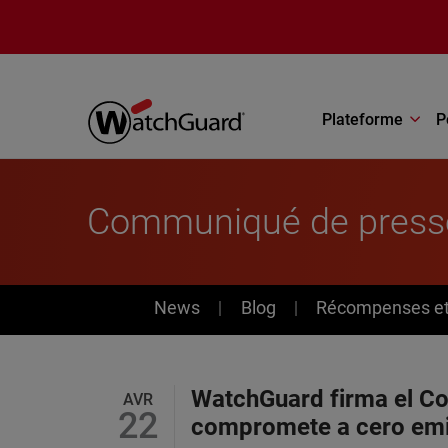
Aller au contenu principal
Plateforme
P
Communiqué de press
News
News
Blog
Récompenses et 
WatchGuard firma el Co
AVR
22
compromete a cero emi