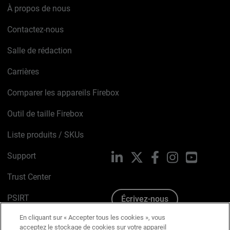
À propos de nous
Contactez-nous
Salle de rédaction
Carrières
Comparer les appareils Firebox
Outil de taille Firebox
Liste produits / SKUs
Support
LinkedIn
X
Facebook
Instagram
YouTube
Trust Center
PSIRT
Écrivez-nous
En cliquant sur « Accepter tous les cookies », vous
Avis sur les cookies
acceptez le stockage de cookies sur votre appareil