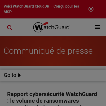
Aller au contenu principal
Voici
WatchGuard CloudDR
– Conçu pour les
MSP
Open mobi
Close search
Communiqué de presse
Go to
Rapport cybersécurité WatchGuard
: le volume de ransomwares