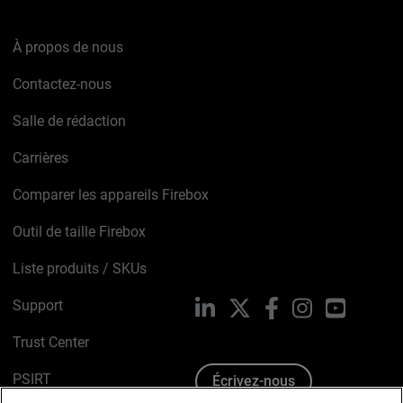
À propos de nous
Contactez-nous
Salle de rédaction
Carrières
Comparer les appareils Firebox
Outil de taille Firebox
Liste produits / SKUs
Support
LinkedIn
X
Facebook
Instagram
YouTube
Trust Center
PSIRT
Écrivez-nous