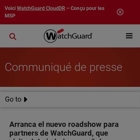
Aller au contenu principal
Voici
WatchGuard CloudDR
– Conçu pour les
MSP
Open mobi
Close search
Communiqué de presse
Go to
Arranca el nuevo roadshow para
partners de WatchGuard, que