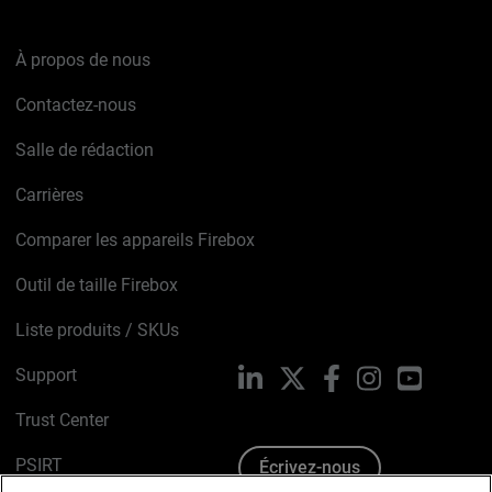
À propos de nous
Contactez-nous
Salle de rédaction
Carrières
Comparer les appareils Firebox
Outil de taille Firebox
Liste produits / SKUs
Support
LinkedIn
X
Facebook
Instagram
YouTube
Trust Center
PSIRT
Écrivez-nous