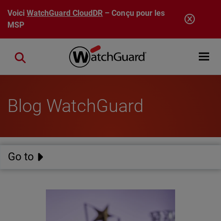
Aller au contenu principal
Voici
WatchGuard CloudDR
– Conçu pour les
MSP
Open mobi
Close search
Blog WatchGuard
Go to