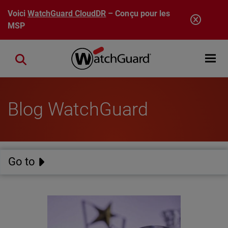
Aller au contenu principal
Voici
WatchGuard CloudDR
– Conçu pour les
MSP
Open mobi
Close search
Blog WatchGuard
Go to