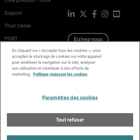
Liste produits / SKUs
Support
LinkedIn
X
Facebook
Instagram
YouTube
Trust Center
PSIRT
Écrivez-nous
En cliquant sur « Accepter tous les cookies », vous
Avis sur les cookies
acceptez le stockage de cookies sur votre appareil
pour améliorer la navigation sur le site, analyser
Politique de confidentialité
son utilisation et contribuer à nos efforts de
marketing.
Politique régissant les cookies
Charte Graphique
Préférences email
Paramètres des cookies
Français
Tout refuser
Copyright © 1996-2026 WatchGuard Technologies, Inc.
Tous droits réservés.
Terms of Use >