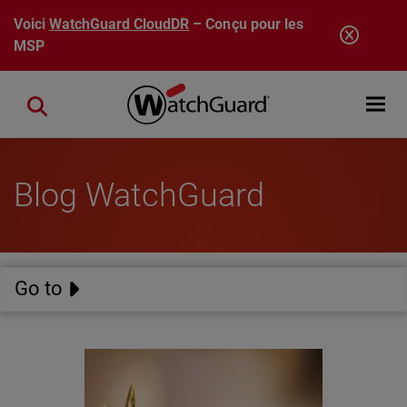
Aller au contenu principal
Voici
WatchGuard CloudDR
– Conçu pour les
MSP
Open mobi
Close search
Blog WatchGuard
Go to