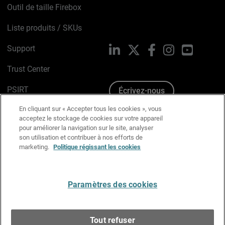
Outil de taille Firebox
Liste produits / SKUs
Support
LinkedIn
X
Facebook
Instagram
YouTube
Trust Center
PSIRT
Écrivez-nous
En cliquant sur « Accepter tous les cookies », vous
Avis sur les cookies
acceptez le stockage de cookies sur votre appareil
pour améliorer la navigation sur le site, analyser
Politique de confidentialité
son utilisation et contribuer à nos efforts de
marketing.
Politique régissant les cookies
Charte Graphique
Préférences email
Paramètres des cookies
Français
Tout refuser