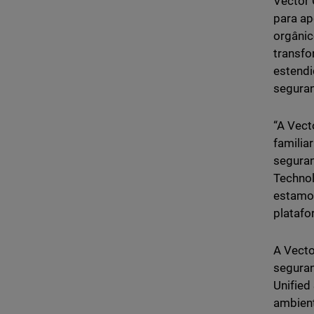
Vector 
para ap
orgânic
transfo
estendi
seguran
“A Vect
familia
seguran
Technol
estamo
platafo
A Vecto
seguran
Unified
ambient