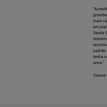
“Acredi
grande
mais rá
em plat
Sandy G
testem
tecnolo
padrão
tenha o
anos.”
Classé 