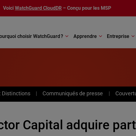
Voici
WatchGuard CloudDR
– Conçu pour les MSP
ourquoi choisir WatchGuard ?
Apprendre
Entreprise
Distinctions
Communiqués de presse
Couvert
tor Capital adquire par