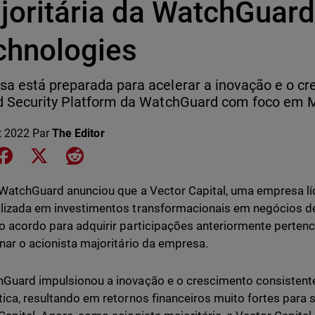
joritária da WatchGuar
chnologies
a está preparada para acelerar a inovação e o cr
ed Security Platform da WatchGuard com foco em
et 2022
Par
The Editor
e on LinkedIn
Share on Facebook
Share on X
Share on Reddit
 WatchGuard anunciou que a Vector Capital, uma empresa líd
lizada em investimentos transformacionais em negócios de
o acordo para adquirir participações anteriormente pertenc
rnar o acionista majoritário da empresa.
Guard impulsionou a inovação e o crescimento consistent
tica, resultando em retornos financeiros muito fortes para s