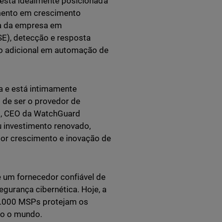
l está idealmente posicionada
imento em crescimento
ma da empresa em
E), detecção e resposta
ão adicional em automação de
a e está intimamente
o de ser o provedor de
i, CEO da WatchGuard
 investimento renovado,
r crescimento e inovação de
 um fornecedor confiável de
gurança cibernética. Hoje, a
7.000 MSPs protejam os
do o mundo.