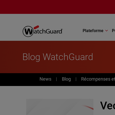
Aller au contenu principal
Plateforme
P
Blog WatchGuard
News
News
Blog
Récompenses et 
Vec