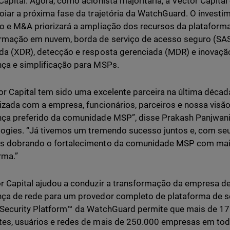
Capital. Agora, como acionista majoritária, a Vector Capita
oiar a próxima fase da trajetória da WatchGuard. O invest
o e M&A priorizará a ampliação dos recursos da platafor
rmação em nuvem, borda de serviço de acesso seguro (SAS
da (XDR), detecção e resposta gerenciada (MDR) e inovaç
ça e simplificação para MSPs.
or Capital tem sido uma excelente parceira na última décad
rizada com a empresa, funcionários, parceiros e nossa visã
ça preferido da comunidade MSP”, disse Prakash Panjwan
ogies. “Já tivemos um tremendo sucesso juntos e, com seu
s dobrando o fortalecimento da comunidade MSP com maio
rma.”
r Capital ajudou a conduzir a transformação da empresa de
ça de rede para um provedor completo de plataforma de se
 Security Platform™ da WatchGuard permite que mais de 1
es, usuários e redes de mais de 250.000 empresas em to