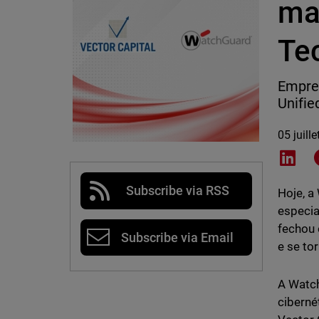
ma
Te
Empres
Unifi
05 juill
Shar
Subscribe via RSS
Hoje, a
especia
fechou 
Subscribe via Email
e se to
A Watch
ciberné