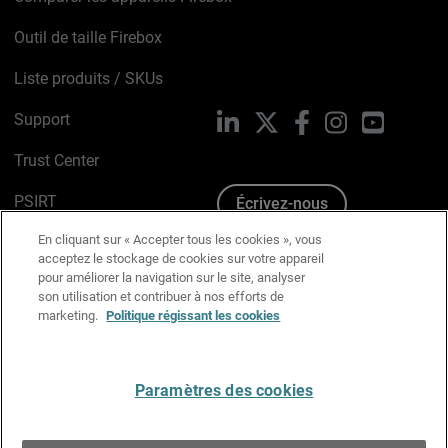
Outil de taille Firebox
Liste produits / SKUs
Support
LinkedIn
X
Facebook
Instagram
YouTube
Trust Center
PSIRT
Écrivez-nous
En cliquant sur « Accepter tous les cookies », vous
Avis sur les cookies
acceptez le stockage de cookies sur votre appareil
pour améliorer la navigation sur le site, analyser
Politique de confidentialité
son utilisation et contribuer à nos efforts de
marketing.
Politique régissant les cookies
Charte Graphique
Préférences email
Paramètres des cookies