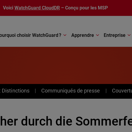
Voici
WatchGuard CloudDR
– Conçu pour les MSP
ourquoi choisir WatchGuard ?
Apprendre
Entreprise
Distinctions
Communiqués de presse
Couvert
cher durch die Sommerfe