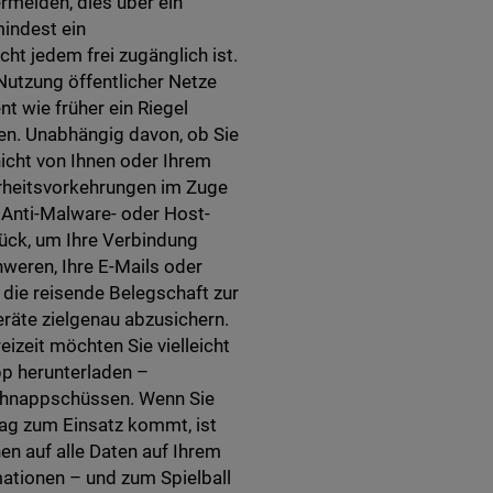
rmeiden, dies über ein
mindest ein
t jedem frei zugänglich ist.
utzung öffentlicher Netze
t wie früher ein Riegel
ben. Unabhängig davon, ob Sie
nicht von Ihnen oder Ihrem
erheitsvorkehrungen im Zuge
Anti-Malware- oder Host-
rück, um Ihre Verbindung
hweren, Ihre E-Mails oder
 die reisende Belegschaft zur
räte zielgenau abzusichern.
reizeit möchten Sie vielleicht
pp herunterladen –
chnappschüssen. Wenn Sie
tag zum Einsatz kommt, ist
n auf alle Daten auf Ihrem
ationen – und zum Spielball