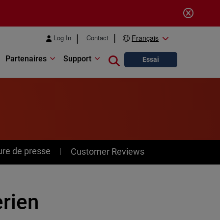
Log In
Contact
Français
Partenaires
Support
Close search
Essai
ure de presse
Customer Reviews
rien