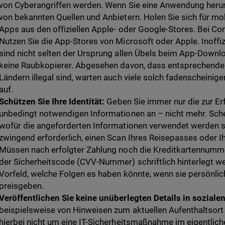
von Cyberangriffen werden. Wenn Sie eine Anwendung herunt
von bekannten Quellen und Anbietern. Holen Sie sich für mo
Apps aus den offiziellen Apple- oder Google-Stores. Bei Com
Nutzen Sie die App-Stores von Microsoft oder Apple. Inoffiz
sind nicht selten der Ursprung allen Übels beim App-Downl
keine Raubkopierer. Abgesehen davon, dass entsprechende 
Ländern illegal sind, warten auch viele solch fadenschein
auf.
Schützen Sie Ihre Identität:
Geben Sie immer nur die zur Er
unbedingt notwendigen Informationen an – nicht mehr. Scheu
wofür die angeforderten Informationen verwendet werden so
zwingend erforderlich, einen Scan Ihres Reisepasses oder I
Müssen nach erfolgter Zahlung noch die Kreditkartennumme
der Sicherheitscode (CVV-Nummer) schriftlich hinterlegt w
Vorfeld, welche Folgen es haben könnte, wenn sie persönlic
preisgeben.
Veröffentlichen Sie keine unüberlegten Details in sozial
beispielsweise von Hinweisen zum aktuellen Aufenthaltsort
hierbei nicht um eine IT-Sicherheitsmaßnahme im eigentlich