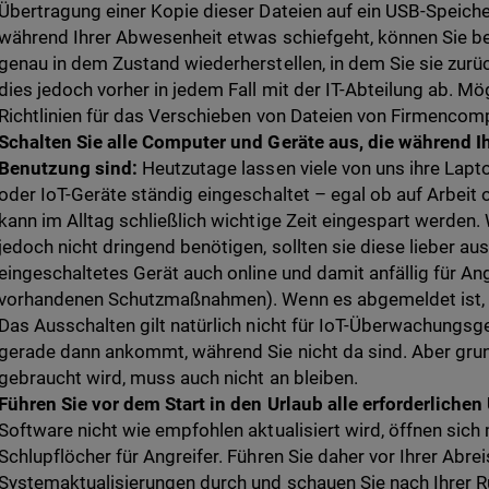
Übertragung einer Kopie dieser Dateien auf ein USB-Speicher
während Ihrer Abwesenheit etwas schiefgeht, können Sie bei
genau in dem Zustand wiederherstellen, in dem Sie sie zurü
dies jedoch vorher in jedem Fall mit der IT-Abteilung ab. Mö
Richtlinien für das Verschieben von Dateien von Firmencom
Schalten Sie alle Computer und Geräte aus, die während Ih
Benutzung sind:
Heutzutage lassen viele von uns ihre Lap
oder IoT-Geräte ständig eingeschaltet – egal ob auf Arbeit
kann im Alltag schließlich wichtige Zeit eingespart werden.
jedoch nicht dringend benötigen, sollten sie diese lieber aus
eingeschaltetes Gerät auch online und damit anfällig für An
vorhandenen Schutzmaßnahmen). Wenn es abgemeldet ist, k
Das Ausschalten gilt natürlich nicht für IoT-Überwachungsg
gerade dann ankommt, während Sie nicht da sind. Aber grund
gebraucht wird, muss auch nicht an bleiben.
Führen Sie vor dem Start in den Urlaub alle erforderliche
Software nicht wie empfohlen aktualisiert wird, öffnen sic
Schlupflöcher für Angreifer. Führen Sie daher vor Ihrer Abre
Systemaktualisierungen durch und schauen Sie nach Ihrer R