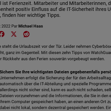
l ist Ferienzeit. Mitarbeiter und Mitarbeiterinnen, 
nheit positiv Einfluss auf die IT-Sicherheit ihr
, finden hier wichtige Tipps.
et 2022
Par
Michael Haas
e on LinkedIn
Share on Facebook
Share on X
Share on Reddit
le steht die Urlaubszeit vor der Tür. Leider nehmen Cyberbö
ht, ganz im Gegenteil. Mit diesen zehn Tipps von WatchGu
r Rückkehr aus den Ferien souverän vorgebeugt werden.
Sichern Sie Ihre wichtigsten Dateien gegebenenfalls persö
Unternehmen erfolgt die Sicherung der für den Arbeitsalltag
automatisch über die IT-Abteilung und spezielle Programme
allerdings nicht sicher sind, kann es auch nicht schaden, se
Dateien vorzunehmen und die Informationen, die Sie in den
Ihrem Computer gespeichert haben, an einen anderen Ort zu
dabei nicht lokal, sondern dezentral gespeichert werden. Ein