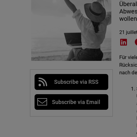
Überal
Abwese
wollen
21 juill
Shar
Für vie
Rücksic
nach de
Subscribe via RSS
Subscribe via Email