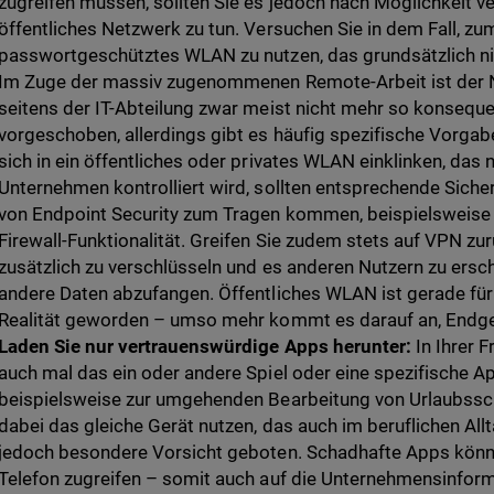
zugreifen müssen, sollten Sie es jedoch nach Möglichkeit ve
öffentliches Netzwerk zu tun. Versuchen Sie in dem Fall, zu
passwortgeschütztes WLAN zu nutzen, das grundsätzlich nich
Im Zuge der massiv zugenommenen Remote-Arbeit ist der N
seitens der IT-Abteilung zwar meist nicht mehr so konsequen
vorgeschoben, allerdings gibt es häufig spezifische Vorga
sich in ein öffentliches oder privates WLAN einklinken, das 
Unternehmen kontrolliert wird, sollten entsprechende Sich
von Endpoint Security zum Tragen kommen, beispielsweise 
Firewall-Funktionalität. Greifen Sie zudem stets auf VPN zu
zusätzlich zu verschlüsseln und es anderen Nutzern zu ersc
andere Daten abzufangen. Öffentliches WLAN ist gerade für
Realität geworden – umso mehr kommt es darauf an,
Endge
Laden Sie nur vertrauenswürdige Apps herunter:
In Ihrer F
auch mal das ein oder andere Spiel oder eine spezifische A
beispielsweise zur umgehenden Bearbeitung von Urlaubss
dabei das gleiche Gerät nutzen, das auch im beruflichen All
jedoch besondere Vorsicht geboten. Schadhafte Apps könne
Telefon zugreifen – somit auch auf die Unternehmensinform