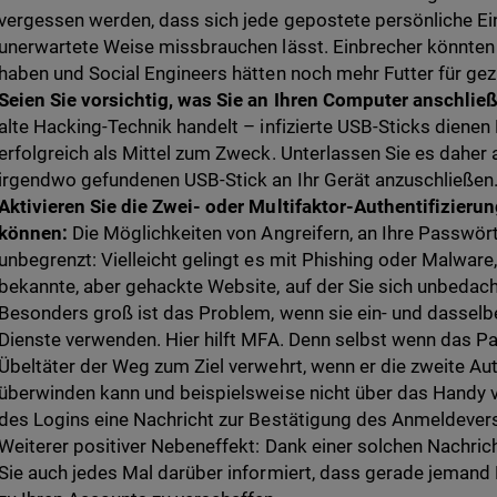
vergessen werden, dass sich jede gepostete persönliche Einze
unerwartete Weise missbrauchen lässt. Einbrecher könnten
haben und Social Engineers hätten noch mehr Futter für gez
Seien Sie vorsichtig, was Sie an Ihren Computer anschlie
alte Hacking-Technik handelt – infizierte USB-Sticks dienen
erfolgreich als Mittel zum Zweck. Unterlassen Sie es daher a
irgendwo gefundenen USB-Stick an Ihr Gerät anzuschließen
Aktivieren Sie die Zwei- oder Multifaktor-Authentifizier
können:
Die Möglichkeiten von Angreifern, an Ihre Passwör
unbegrenzt: Vielleicht gelingt es mit Phishing oder Malware, 
bekannte, aber gehackte Website, auf der Sie sich unbedac
Besonders groß ist das Problem, wenn sie ein- und dasselb
Dienste verwenden. Hier hilft MFA. Denn selbst wenn das Pa
Übeltäter der Weg zum Ziel verwehrt, wenn er die zweite Aut
überwinden kann und beispielsweise nicht über das Handy v
des Logins eine Nachricht zur Bestätigung des Anmeldever
Weiterer positiver Nebeneffekt: Dank einer solchen Nachric
Sie auch jedes Mal darüber informiert, dass gerade jemand