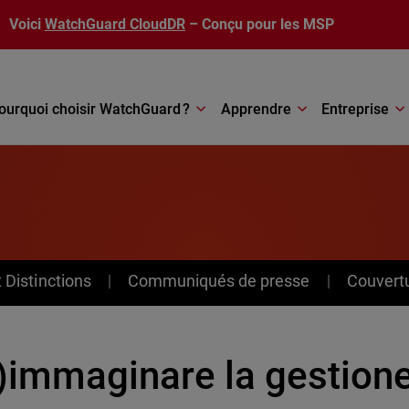
Voici
WatchGuard CloudDR
– Conçu pour les MSP
ourquoi choisir WatchGuard ?
Apprendre
Entreprise
Distinctions
Communiqués de presse
Couvert
)immaginare la gestione