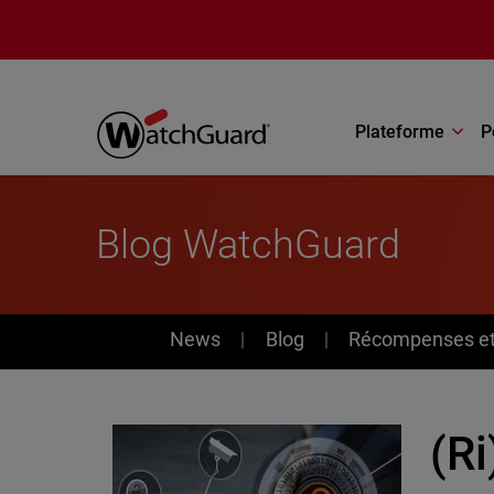
Aller au contenu principal
Plateforme
P
Blog WatchGuard
News
News
Blog
Récompenses et 
(Ri