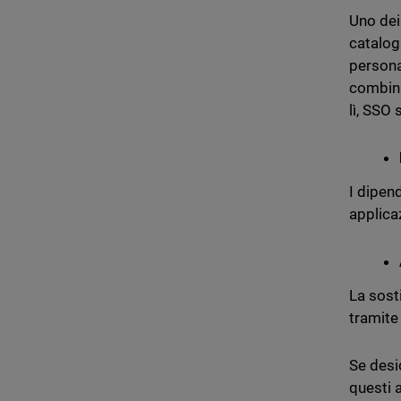
Uno dei
cataloga
persona
combina 
lì, SSO 
I dipen
applicaz
La sost
tramite
Se desi
questi a