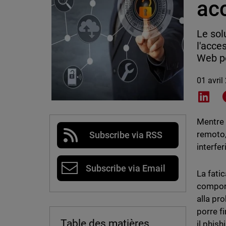
acc
Le sol
l'acce
Web pe
01 avril
Shar
Mentre 
remoto,
Subscribe via RSS
interfer
Subscribe via Email
La fati
comport
alla pr
porre fi
Table des matières
il phish