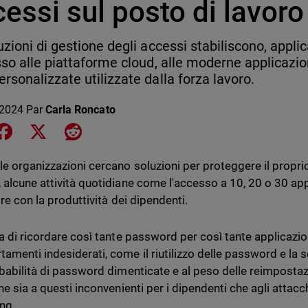
essi sul posto di lavoro
uzioni di gestione degli accessi stabiliscono, appl
sso alle piattaforme cloud, alle moderne applicazio
rsonalizzate utilizzate dalla forza lavoro.
 2024
Par
Carla Roncato
e on LinkedIn
Share on Facebook
Share on X
Share on Reddit
le organizzazioni cercano soluzioni per proteggere il propri
 alcune attività quotidiane come l'accesso a 10, 20 o 30 a
ire con la produttività dei dipendenti.
ca di ricordare così tante password per così tante applicazi
amenti indesiderati, come il riutilizzo delle password e la s
obabilità di password dimenticate e al peso delle reimpost
ne sia a questi inconvenienti per i dipendenti che agli attac
ing.