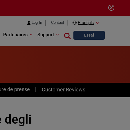
Log In
Contact
Français
Partenaires
Support
Close search
Essai
ure de presse
Customer Reviews
 degli