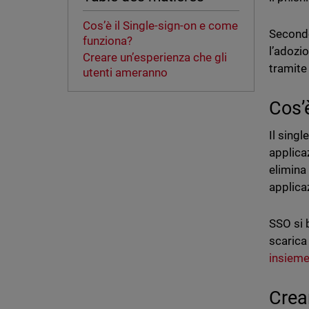
Cos’è il Single-sign-on e come
Secon
funziona?
l’adozi
Creare un’esperienza che gli
tramite
utenti ameranno
Cos’
Il sing
applicaz
elimina
applica
SSO si 
scarica
insieme
Crea