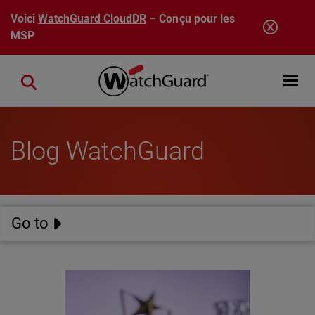
Aller au contenu principal
Voici
WatchGuard CloudDR
– Conçu pour les
MSP
Open mobi
Close search
Blog WatchGuard
Go to