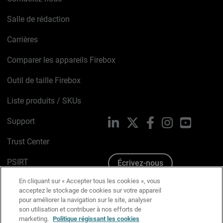
Salle de rédaction
Carrières
Comparer les appareils Firebox
Outil de taille Firebox
Liste produits / SKUs
Support
LinkedIn
X
Facebook
Instagram
YouTube
Trust Center
PSIRT
Écrivez-nous
En cliquant sur « Accepter tous les cookies », vous
Avis sur les cookies
acceptez le stockage de cookies sur votre appareil
pour améliorer la navigation sur le site, analyser
Politique de confidentialité
son utilisation et contribuer à nos efforts de
marketing.
Politique régissant les cookies