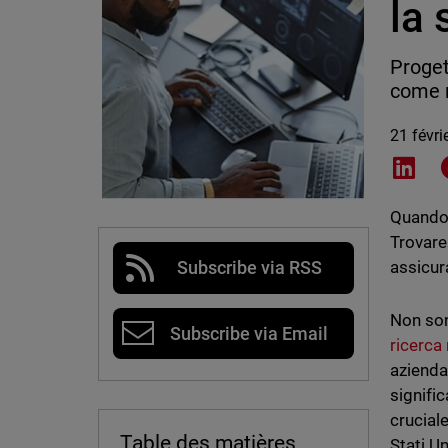
la 
Proget
come r
21 févri
Shar
Quando 
Trovare 
assicur
Subscribe via RSS
Non son
Subscribe via Email
ricerca
aziendal
signific
crucial
Table des matières
Stati Un