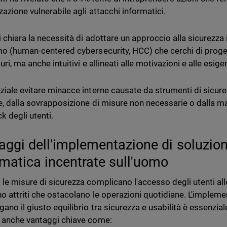
zazione vulnerabile agli attacchi informatici.
i chiara la necessità di adottare un approccio alla sicurezza
mo (human-centered cybersecurity, HCC) che cerchi di proge
uri, ma anche intuitivi e allineati alle motivazioni e alle esige
ziale evitare minacce interne causate da strumenti di sicur
e, dalla sovrapposizione di misure non necessarie o dalla m
k degli utenti.
aggi dell'implementazione di soluzion
rmatica incentrate sull'uomo
le misure di sicurezza complicano l'accesso degli utenti alle
o attriti che ostacolano le operazioni quotidiane. L'impleme
gano il giusto equilibrio tra sicurezza e usabilità è essenzia
 anche vantaggi chiave come: