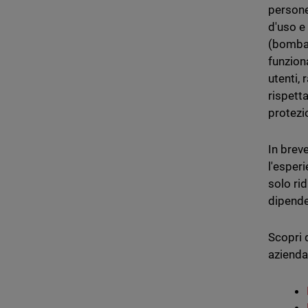
persone
d'uso e
(bombar
funzion
utenti, 
rispett
protezio
In brev
l'esper
solo rid
dipende
Scopri 
azienda