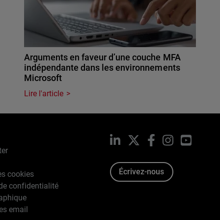
Arguments en faveur d’une couche MFA
indépendante dans les environnements
Microsoft
Lire l'article
LinkedIn
X
Facebook
Instagram
YouTub
ter
Écrivez-nous
es cookies
de confidentialité
raphique
es email