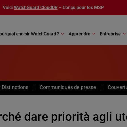
Voici
WatchGuard CloudDR
– Conçu pour les MSP
ourquoi choisir WatchGuard ?
Apprendre
Entreprise
Distinctions
Communiqués de presse
Couvert
ché dare priorità agli ut