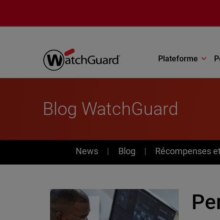
Aller au contenu principal
Plateforme
P
Blog WatchGuard
News
News
Blog
Récompenses et 
Per