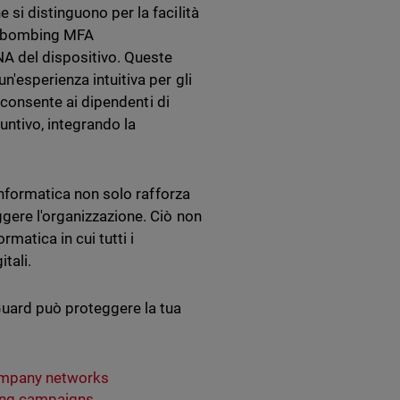
he si distinguono per la facilità
di bombing MFA
NA del dispositivo. Queste
n'esperienza intuitiva per gli
ò consente ai dipendenti di
untivo, integrando la
 informatica non solo rafforza
gere l'organizzazione. Ciò non
matica in cui tutti i
tali.
Guard può proteggere la tua
company networks
ing campaigns