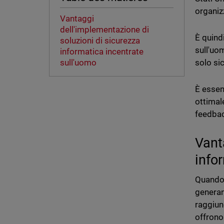
organiz
Vantaggi
dell'implementazione di
È quind
soluzioni di sicurezza
sull'uo
informatica incentrate
solo sic
sull'uomo
È essen
ottimal
feedbac
Vant
info
Quando 
generan
raggiun
offrono