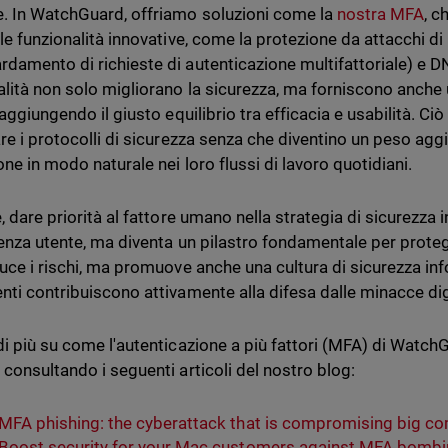
. In WatchGuard, offriamo soluzioni come la
nostra MFA
, c
 le funzionalità innovative, come la protezione da attacchi 
damento di richieste di autenticazione multifattoriale) e D
alità non solo migliorano la sicurezza, ma forniscono anche u
raggiungendo il giusto equilibrio tra efficacia e usabilità. Ci
are i protocolli di sicurezza senza che diventino un peso aggi
ne in modo naturale nei loro flussi di lavoro quotidiani.
e, dare priorità al fattore umano nella strategia di sicurezza
ienza utente, ma diventa un pilastro fondamentale per proteg
uce i rischi, ma promuove anche una cultura di sicurezza infor
nti contribuiscono attivamente alla difesa dalle minacce digi
di più su come l'autenticazione a più fattori (MFA) di Watch
 consultando i seguenti articoli del nostro blog:
MFA phishing: the cyberattack that is compromising big 
Boost security for your Mac customers against MFA bomb