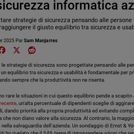
sicurezza informatica a
tare strategie di sicurezza pensando alle persone f
aggiungere il giusto equilibrio tra sicurezza e usabi
er 2025
Par
Sam Manjarres
e on LinkedIn
Share on Facebook
Share on X
Share on Reddit
le strategie di sicurezza sono progettate pensando alle perso
un equilibrio tra sicurezza e usabilità è fondamentale per pr
ando sempre che la produttività non ne risenta.
o rare le situazioni in cui questo equilibrio pende a scapito
 recente
, un'alta percentuale di dipendenti sceglie di aggirare
i, dando priorità alla propria produttività ed evitando compli
a che non diano valore alla sicurezza. Al contrario, la maggio
e nella salvaguardia dell'azienda. Un sondaggio di Ernst & Yo
iti ha rivelato che il 34% teme di intraprendere azioni che r