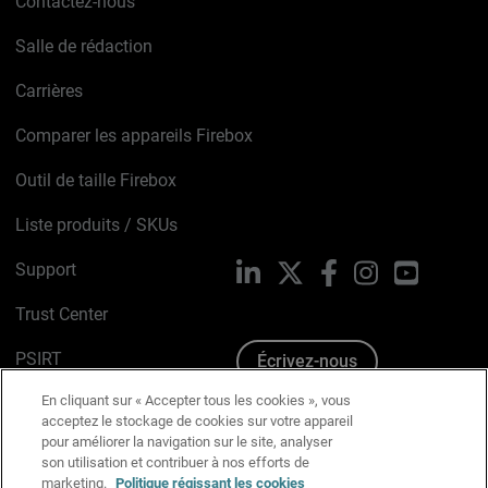
Contactez-nous
Salle de rédaction
Carrières
Comparer les appareils Firebox
Outil de taille Firebox
Liste produits / SKUs
Support
LinkedIn
X
Facebook
Instagram
YouTube
Trust Center
PSIRT
Écrivez-nous
En cliquant sur « Accepter tous les cookies », vous
Avis sur les cookies
acceptez le stockage de cookies sur votre appareil
pour améliorer la navigation sur le site, analyser
Politique de confidentialité
son utilisation et contribuer à nos efforts de
marketing.
Politique régissant les cookies